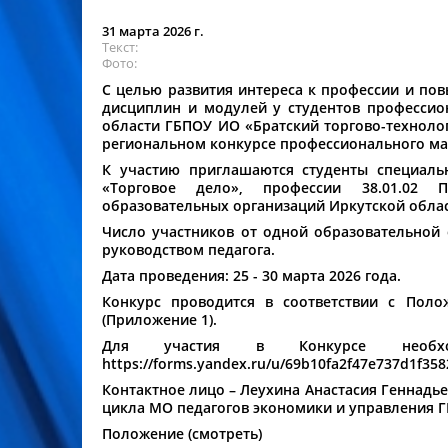
31 марта 2026 г.
Текст
Фото
С целью развития интереса к профессии и п
дисциплин и модулей у студентов профессио
области ГБПОУ ИО «Братский торгово-техноло
региональном конкурсе профессионального мас
К участию приглашаются студенты специально
«Торговое дело», профессии 38.01.02 П
образовательных организаций Иркутской облас
Число участников от одной образовательной
руководством педагога.
Дата проведения:
25
-
30 марта 2026 года.
Конкурс проводится в соответствии с Пол
(Приложение 1).
Для участия в Конкурсе необх
https://forms.yandex.ru/u/69b10fa2f47e737d1f358
Контактное лицо – Леухина Анастасия Геннадь
цикла МО педагогов экономики и управления ГБ
Положение (
смотреть
)