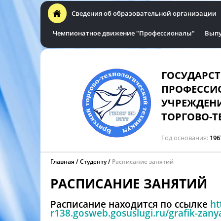
Сведения об образовательной организации
Чемпионатное движение "Профессионалы"
Выпу
ГОСУДАРС
ПРОФЕССИ
УЧРЕЖДЕНИ
ТОРГОВО-Т
Год основания
196
Главная
Студенту
Расписание занятий
РАСПИСАНИЕ ЗАНЯТИЙ
Расписание находится по ссылке
ht
r138.gosweb.gosuslugi.ru/grafik-zanya