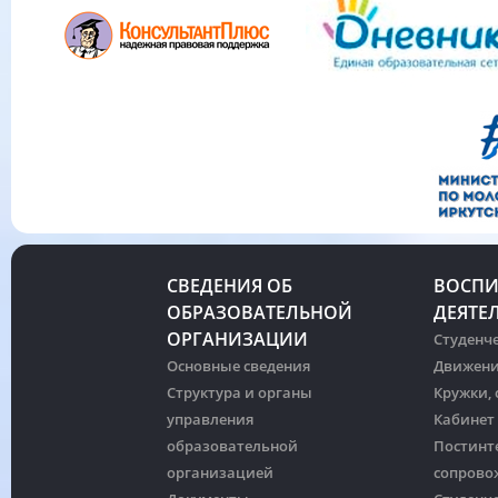
СВЕДЕНИЯ ОБ
ВОСПИ
ОБРАЗОВАТЕЛЬНОЙ
ДЕЯТЕ
ОРГАНИЗАЦИИ
Студенче
Основные сведения
Движени
Структура и органы
Кружки,
управления
Кабинет
образовательной
Постинт
организацией
сопрово