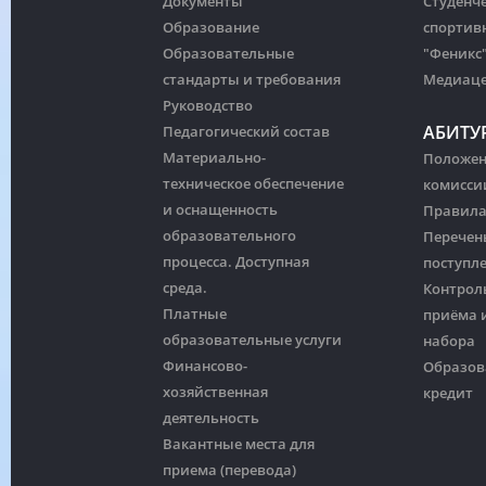
Документы
Студенч
Образование
спортив
Образовательные
"Феникс
стандарты и требования
Медиац
Руководство
АБИТУ
Педагогический состав
Материально-
Положен
техническое обеспечение
комисси
и оснащенность
Правила
образовательного
Перечен
процесса. Доступная
поступл
среда.
Контрол
Платные
приёма и
образовательные услуги
набора
Финансово-
Образов
хозяйственная
кредит
деятельность
Вакантные места для
приема (перевода)