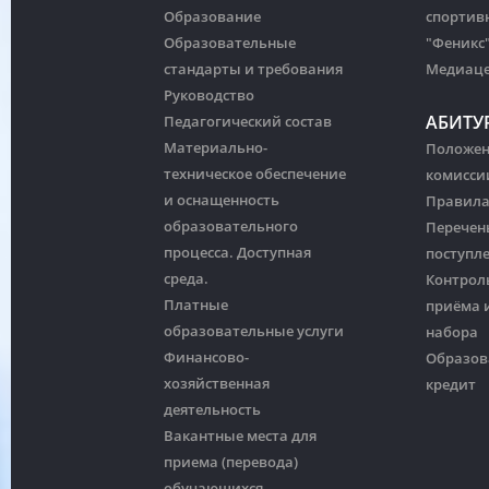
Образование
спортив
Образовательные
"Феникс
стандарты и требования
Медиац
Руководство
АБИТУ
Педагогический состав
Материально-
Положен
техническое обеспечение
комисси
и оснащенность
Правила
образовательного
Перечен
процесса. Доступная
поступл
среда.
Контрол
Платные
приёма и
образовательные услуги
набора
Финансово-
Образов
хозяйственная
кредит
деятельность
Вакантные места для
приема (перевода)
обучающихся