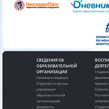
СВЕДЕНИЯ ОБ
ВОСПИ
ОБРАЗОВАТЕЛЬНОЙ
ДЕЯТЕ
ОРГАНИЗАЦИИ
Студенче
Основные сведения
Движени
Структура и органы
Кружки,
управления
Кабинет
образовательной
Постинт
организацией
сопрово
Документы
Студенч