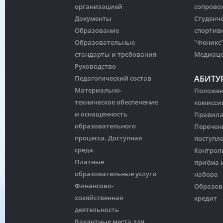
организацией
сопрово
Документы
Студенч
Образование
спортив
Образовательные
"Феникс
стандарты и требования
Медиац
Руководство
АБИТУ
Педагогический состав
Материально-
Положен
техническое обеспечение
комисси
и оснащенность
Правила
образовательного
Перечен
процесса. Доступная
поступл
среда.
Контрол
Платные
приёма и
образовательные услуги
набора
Финансово-
Образов
хозяйственная
кредит
деятельность
Вакантные места для