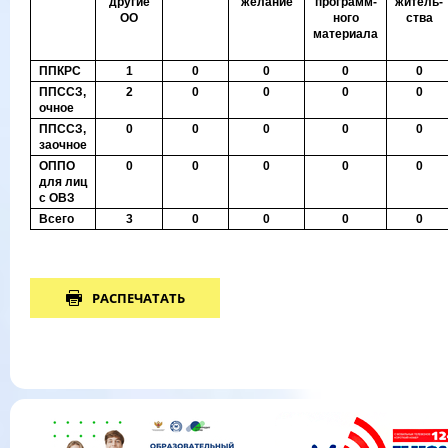
другие
желание
программ-
житель-
ОО
ного
ства
материала
ППКРС
1
0
0
0
0
ППССЗ,
2
0
0
0
0
очное
ППССЗ,
0
0
0
0
0
заочное
ОППО
0
0
0
0
0
для лиц
с ОВЗ
Всего
3
0
0
0
0
РАСПЕЧАТАТЬ