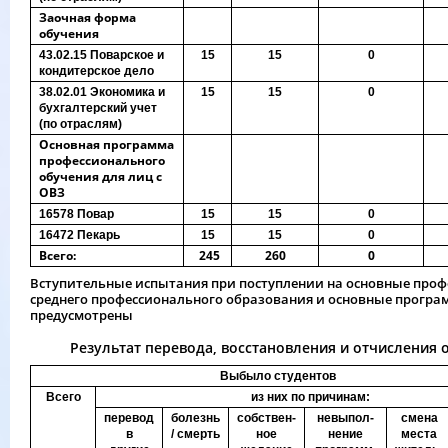
Заочная форма
обучения
43.02.15 Поварское и
15
15
0
кондитерское дело
38.02.01 Экономика и
15
15
0
бухгалтерский учет
(по отраслям)
Основная программа
профессионального
обучения для лиц с
ОВЗ
16578 Повар
15
15
0
16472 Пекарь
15
15
0
Всего:
245
260
0
Вступительные испытания при поступлении на основные про
среднего профессионального образования и основные програ
предусмотрены
Результат перевода, восстановления и отчисления об
Выбыло студентов
Всего
из них по причинам:
перевод
болезнь
собствен-
невыпол-
смена
в
/ смерть
ное
нение
места