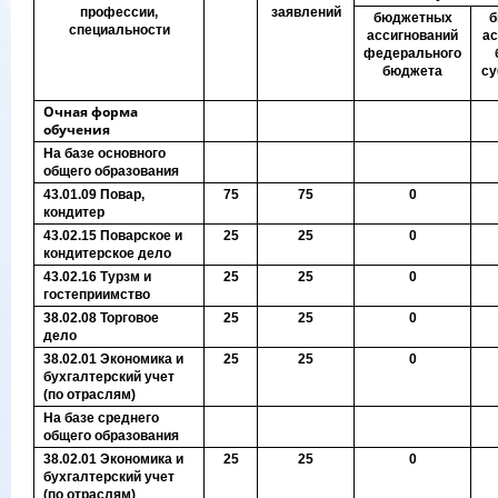
профессии,
заявлений
бюджетных
б
специальности
ассигнований
ас
федерального
бюджета
су
Очная форма
обучения
На базе основного
общего образования
43.01.09 Повар,
75
75
0
кондитер
43.02.15 Поварское и
25
25
0
кондитерское дело
43.02.16 Турзм и
25
25
0
гостеприимство
38.02.08 Торговое
25
25
0
дело
38.02.01 Экономика и
25
25
0
бухгалтерский учет
(по отраслям)
На базе среднего
общего образования
38.02.01 Экономика и
25
25
0
бухгалтерский учет
(по отраслям)