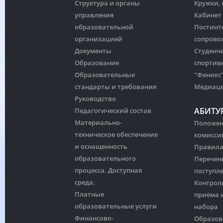
Структура и органы
Кружки,
управления
Кабинет
образовательной
Постинт
организацией
сопрово
Документы
Студенч
Образование
спортив
Образовательные
"Феникс
стандарты и требования
Медиац
Руководство
АБИТУ
Педагогический состав
Материально-
Положен
техническое обеспечение
комисси
и оснащенность
Правила
образовательного
Перечен
процесса. Доступная
поступл
среда.
Контрол
Платные
приёма и
образовательные услуги
набора
Финансово-
Образов