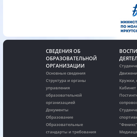
СВЕДЕНИЯ ОБ
ВОСПИ
ОБРАЗОВАТЕЛЬНОЙ
ДЕЯТЕ
ОРГАНИЗАЦИИ
Студенче
Основные сведения
Движени
Структура и органы
Кружки,
управления
Кабинет
образовательной
Постинт
организацией
сопрово
Документы
Студенч
Образование
спортив
Образовательные
"Феникс
стандарты и требования
Медиац