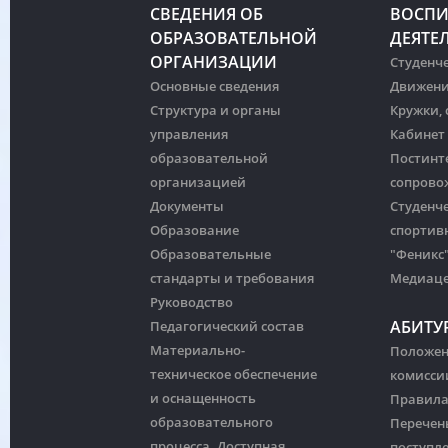
СВЕДЕНИЯ ОБ
ВОСПИ
ОБРАЗОВАТЕЛЬНОЙ
ДЕЯТЕ
ОРГАНИЗАЦИИ
Студенче
Основные сведения
Движени
Структура и органы
Кружки,
управления
Кабинет
образовательной
Постинт
организацией
сопрово
Документы
Студенч
Образование
спортив
Образовательные
"Феникс
стандарты и требования
Медиац
Руководство
АБИТУ
Педагогический состав
Материально-
Положен
техническое обеспечение
комисси
и оснащенность
Правила
образовательного
Перечен
процесса. Доступная
поступл