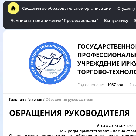
Сведения об образовательной организации
Студенту
Чемпионатное движение "Профессионалы"
Выпускнику
ГОСУДАРСТВЕННО
ПРОФЕССИОНАЛЬН
УЧРЕЖДЕНИЕ ИРК
ТОРГОВО-ТЕХНОЛ
Год основания
1967 год
Язы
Главная
Главная
Обращения руководителя
ОБРАЩЕНИЯ РУКОВОДИТЕЛЯ
Уважаемые гост
Мы рады приветствовать Вас на стра
Я, от имени коллектива и обучающихся, рада приветс